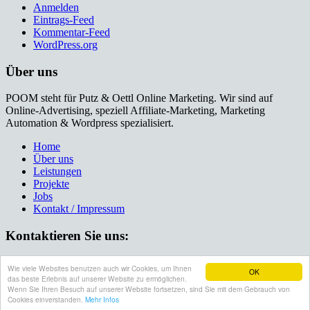
Anmelden
Eintrags-Feed
Kommentar-Feed
WordPress.org
Über uns
POOM steht für Putz & Oettl Online Marketing. Wir sind auf
Online-Advertising, speziell Affiliate-Marketing, Marketing
Automation & Wordpress spezialisiert.
Home
Über uns
Leistungen
Projekte
Jobs
Kontakt / Impressum
Kontaktieren Sie uns:
089 3398051–0
Wie viele Websites benutzen auch wir Cookies, um Ihnen
OK
info@poom.eu
das beste Erlebnis auf unserer Website zu ermöglichen.
© 2015 Putz & Oettl Online Marketing
Wenn Sie Ihren Besuch auf unserer Website fortsetzen, sind Sie mit dem Gebrauch von
Top
Cookies einverstanden.
Mehr Infos