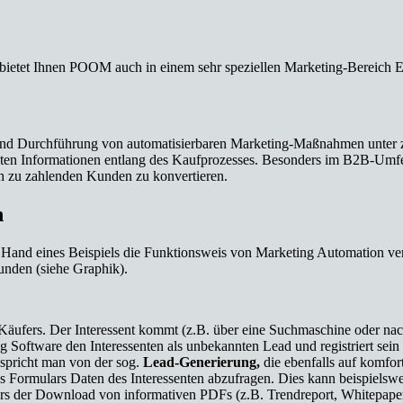
 bietet Ihnen POOM auch in einem sehr speziellen Marketing-Bereich 
d Durchführung von automatisierbaren Marketing-Maßnahmen unter zur H
vanten Informationen entlang des Kaufprozesses. Besonders im B2B-Umf
ch zu zahlenden Kunden zu konvertieren.
n
 Hand eines Beispiels die Funktionsweis von Marketing Automation ver
unden (siehe Graphik).
äufers. Der Interessent kommt (z.B. über eine Suchmaschine oder na
ting Software den Interessenten als unbekannten Lead und registriert sein
 spricht man von der sog.
Lead-Generierung,
die ebenfalls auf komf
s Formulars Daten des Interessenten abzufragen. Dies kann beispielswei
s der Download von informativen PDFs (z.B. Trendreport, Whitepaper,