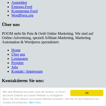
Anmelden
Eintrags-Feed
Kommentar-Feed
WordPress.org
Über uns
POOM steht für Putz & Oettl Online Marketing. Wir sind auf
Online-Advertising, speziell Affiliate-Marketing, Marketing
Automation & Wordpress spezialisiert.
Home
Über uns
Leistungen
Projekte
Jobs
Kontakt / Impressum
Kontaktieren Sie uns:
089 3398051–0
Wie viele Websites benutzen auch wir Cookies, um Ihnen
OK
info@poom.eu
das beste Erlebnis auf unserer Website zu ermöglichen.
© 2015 Putz & Oettl Online Marketing
Wenn Sie Ihren Besuch auf unserer Website fortsetzen, sind Sie mit dem Gebrauch von
Top
Cookies einverstanden.
Mehr Infos